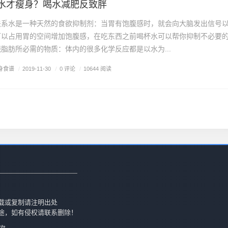
水才瘦身？喝水减肥反致胖
关系水是一种天然的食欲抑制剂：当胃有饱腹感时，就会向大脑发出信号
可以占用胃的空间增加饱腹感，在吃东西之前喝杯水可以帮你抑制不必要
脂肪所必需的物质：体内的很多化学反应都是以水为...
身食谱
/
0 评论
/
2019-11-30
/
10644 阅读
载或复制请注明出处
途，如有侵权请联系删除！