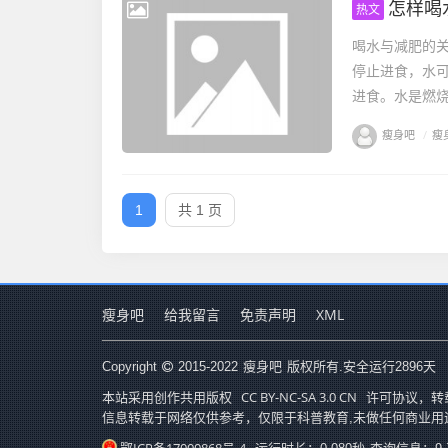
怎样喝
热文
喝水与减肥的
停止进食，水
进食。水是燃烧
瘦身吧
/
瘦
1
共 1 页
瘦身吧
给我留言
免责声明
XML
瘦身吧
Copyright
2015-2022
版权所有.安全运行
2896
天
CC BY-NC-SA 3.0 CN
本站采用创作共用版权
许可协议，转
信息转载于网络仅供参考，仅限于科普教育,未做任何商业用
鄂ICP备17000868号-4