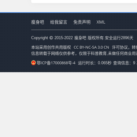
瘦身吧
给我留言
免责声明
XML
瘦身吧
Copyright
2015-2022
版权所有.安全运行
2896
天
CC BY-NC-SA 3.0 CN
本站采用创作共用版权
许可协议，转
信息转载于网络仅供参考，仅限于科普教育,未做任何商业用
鄂ICP备17000868号-4
运行时长：0.065秒
查询信息：9