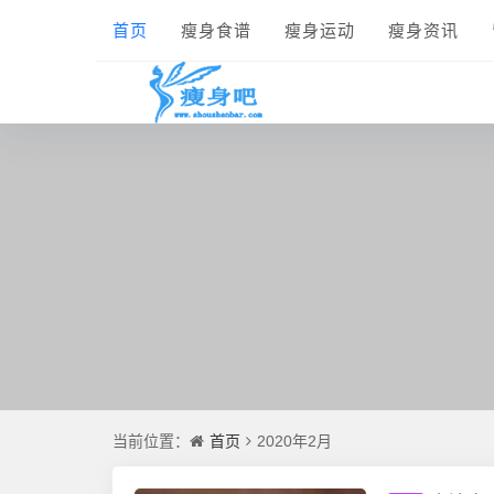
首页
瘦身食谱
瘦身运动
瘦身资讯
首页
当前位置：
2020年2月